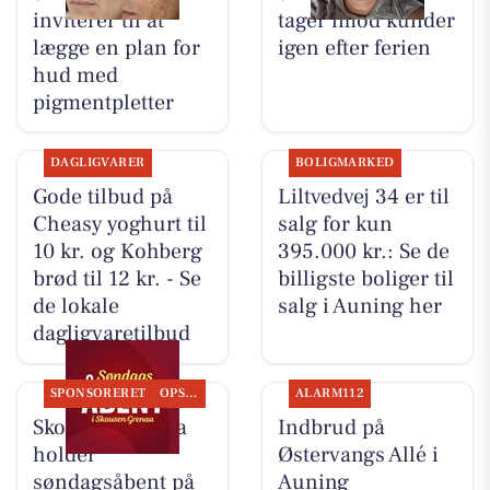
inviterer til at
tager imod kunder
lægge en plan for
igen efter ferien
hud med
pigmentpletter
DAGLIGVARER
BOLIGMARKED
Gode tilbud på
Liltvedvej 34 er til
Cheasy yoghurt til
salg for kun
10 kr. og Kohberg
395.000 kr.: Se de
brød til 12 kr. - Se
billigste boliger til
de lokale
salg i Auning her
dagligvaretilbud
SPONSORERET
OPSLAGSTAVLEN
ALARM112
Skousen Grenaa
Indbrud på
holder
Østervangs Allé i
søndagsåbent på
Auning