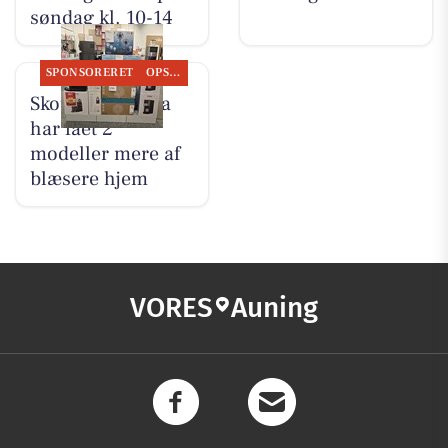
søndag kl. 10-14
SPONSORERET
OPSLAGSTAVLEN
Skousen Grenaa
har fået 2
modeller mere af
blæsere hjem
VORES
Auning