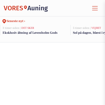
VORES
Auning
Seneste nyt ›
3 timer siden |
DET SKER
5 timer siden |
VEJRET
Eksklusiv åbning af Løvenholm Gods
Sol på dagen, blæst i 