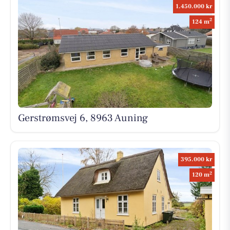
1.450.000 kr
2
124 m
Gerstrømsvej 6, 8963 Auning
395.000 kr
2
120 m