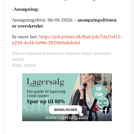
-Ansøgning:
Ansøgningsfrist: 06-08-2026;
- ansøgningsfristen
er overskredet
Se mere her:
https://job.jobnet.dk/find-job/7da1bd15-
e238-4e3b-b086-382060a8de8d
Data er automatisk hentet fra eksterne kilder, herunder
JobNet.
Kilde: JobNet