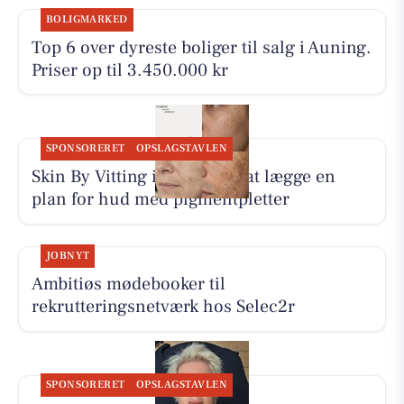
BOLIGMARKED
Top 6 over dyreste boliger til salg i Auning.
Priser op til 3.450.000 kr
SPONSORERET
OPSLAGSTAVLEN
Skin By Vitting inviterer til at lægge en
plan for hud med pigmentpletter
JOBNYT
Ambitiøs mødebooker til
rekrutteringsnetværk hos Selec2r
SPONSORERET
OPSLAGSTAVLEN