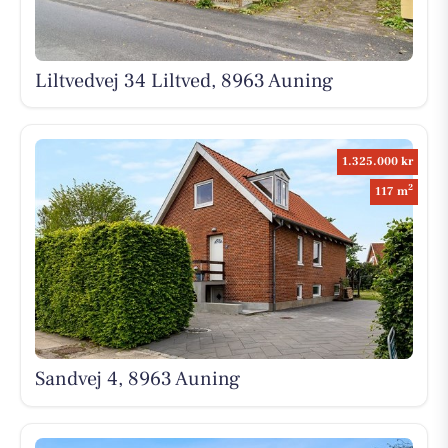
Liltvedvej 34 Liltved, 8963 Auning
1.325.000 kr
2
117 m
Sandvej 4, 8963 Auning