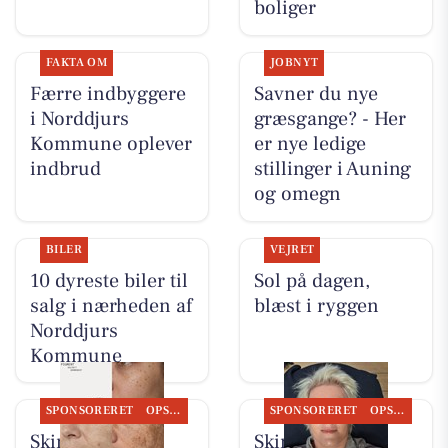
boliger
FAKTA OM
JOBNYT
Færre indbyggere
Savner du nye
i Norddjurs
græsgange? - Her
Kommune oplever
er nye ledige
indbrud
stillinger i Auning
og omegn
BILER
VEJRET
10 dyreste biler til
Sol på dagen,
salg i nærheden af
blæst i ryggen
Norddjurs
Kommune
SPONSORERET
OPSLAGSTAVLEN
SPONSORERET
OPSLAGSTAVLEN
Skin By Vitting
Skin By Vitting