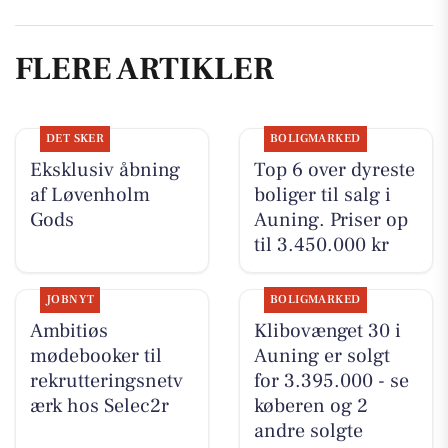
FLERE ARTIKLER
DET SKER
BOLIGMARKED
Eksklusiv åbning
Top 6 over dyreste
af Løvenholm
boliger til salg i
Gods
Auning. Priser op
til 3.450.000 kr
JOBNYT
BOLIGMARKED
Ambitiøs
Klibovænget 30 i
mødebooker til
Auning er solgt
rekrutteringsnetv
for 3.395.000 - se
ærk hos Selec2r
køberen og 2
andre solgte