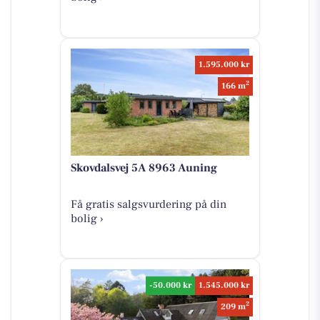
1.595.000 kr
2
166 m
Skovdalsvej 5A 8963 Auning
Få gratis salgsvurdering på din
bolig ›
-50.000 kr
1.545.000 kr
2
209 m