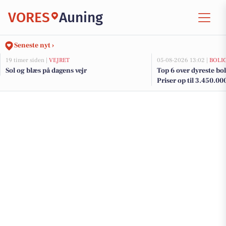
VORES
Auning
Seneste nyt ›
19 timer siden |
VEJRET
05-08-2026 13:02 |
BOLI
Sol og blæs på dagens vejr
Top 6 over dyreste boli
Priser op til 3.450.00