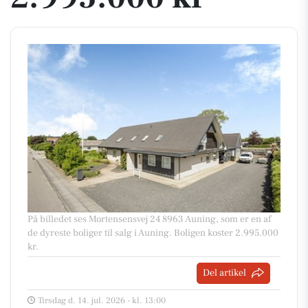
På billedet ses Mortensensvej 24 8963 Auning, som er en af
de dyreste boliger til salg i Auning. Boligen koster 2.995.000
kr.
Del artikel
Tirsdag d. 14. jul. 2026 - kl. 13:00