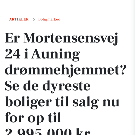
Er Mortensensvej 24 i Auning drømmehjemmet? Se de dyreste boliger t
ARTIKLER
Boligmarked
Er Mortensensvej
24 i Auning
drømmehjemmet?
Se de dyreste
boliger til salg nu
for op til
2.995.000 kr