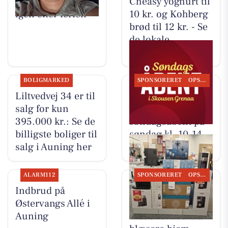
tager imod kunder
Cheasy yoghurt til
igen efter ferien
10 kr. og Kohberg
brød til 12 kr. - Se
de lokale
dagligvaretilbud
BOLIGMARKED
SPONSORERET
OPSLAGSTAVLEN
Liltvedvej 34 er til
Skousen Grenaa
salg for kun
holder
395.000 kr.: Se de
søndagsåbent på
billigste boliger til
søndag kl. 10-14
salg i Auning her
ALARM112
SPONSORERET
OPSLAGSTAVLEN
Indbrud på
Skousen Grenaa
Østervangs Allé i
har fået 2
Auning
modeller mere af