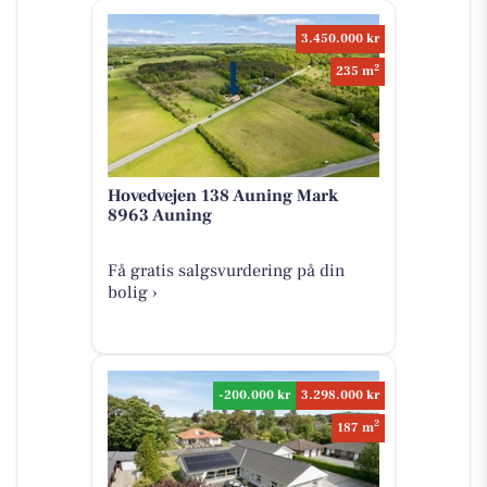
3.450.000 kr
2
235 m
Hovedvejen 138 Auning Mark
8963 Auning
Få gratis salgsvurdering på din
bolig ›
-200.000 kr
3.298.000 kr
2
187 m