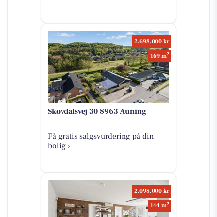
2.698.000 kr
2
169 m
Skovdalsvej 30 8963 Auning
Få gratis salgsvurdering på din
bolig ›
2.098.000 kr
2
144 m