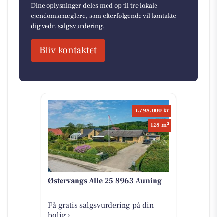
Dine oplysninger deles med op til tre lokale
ejendomsmæglere, som efterfølgende vil kontakte
dig vedr. salgsvurdering.
Bliv kontaktet
1.798.000 kr
2
128 m
Østervangs Alle 25 8963 Auning
Få gratis salgsvurdering på din
bolig ›