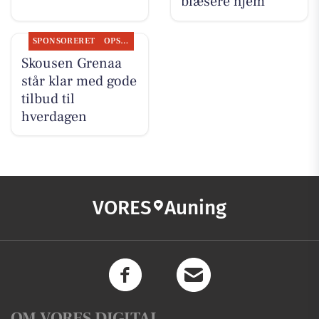
blæsere hjem
SPONSORERET
OPSLAGSTAVLEN
Skousen Grenaa
står klar med gode
tilbud til
hverdagen
VORES
Auning
OM VORES DIGITAL