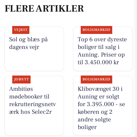
FLERE ARTIKLER
VEJRET
BOLIGMARKED
Sol og blæs på
Top 6 over dyreste
dagens vejr
boliger til salg i
Auning. Priser op
til 3.450.000 kr
JOBNYT
BOLIGMARKED
Ambitiøs
Klibovænget 30 i
mødebooker til
Auning er solgt
rekrutteringsnetv
for 3.395.000 - se
ærk hos Selec2r
køberen og 2
andre solgte
boliger