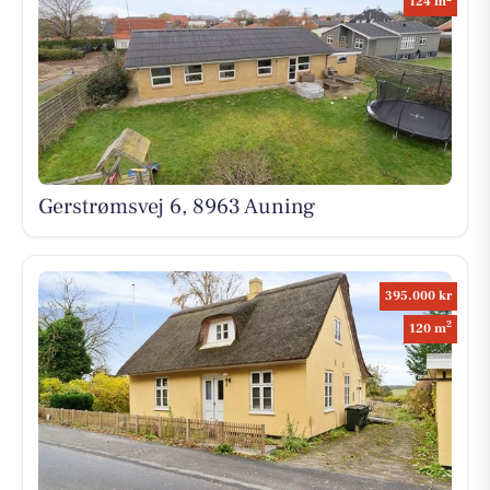
124 m
Gerstrømsvej 6, 8963 Auning
395.000 kr
2
120 m