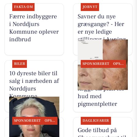
FAKTA OM
JOBNYT
Færre indbyggere
Savner du nye
i Norddjurs
græsgange? - Her
Kommune oplever
er nye ledige
indbrud
stillinger i Auning
og omegn
BILER
SPONSORERET
OPSLAGSTAVLEN
10 dyreste biler til
Skin By Vitting
salg i nærheden af
inviterer til at
Norddjurs
lægge en plan for
Kommune
hud med
pigmentpletter
SPONSORERET
OPSLAGSTAVLEN
DAGLIGVARER
Skin By Vitting
Gode tilbud på