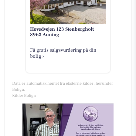
Hovedvejen 123 Stenbergholt
8963 Auning
Få gratis salgsvurdering på din
bolig ›
Data er automatisk hentet fra eksterne kilder, herunder
Boliga.
Kilde: Boliga