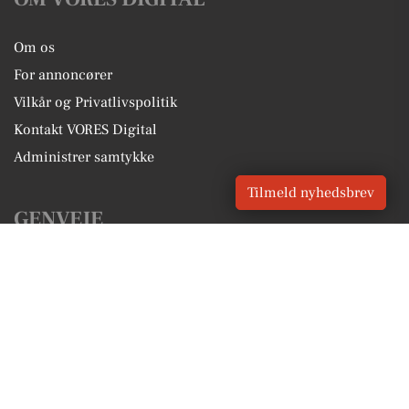
Om os
For annoncører
Vilkår og Privatlivspolitik
Kontakt VORES Digital
Administrer samtykke
Tilmeld nyhedsbrev
GENVEJE
Seneste nyt fra Auning
Vores lokale erhverv
Kalenderen for Auning
Fakta om Auning
Erhvervsartikler
Norddjurs Kommune