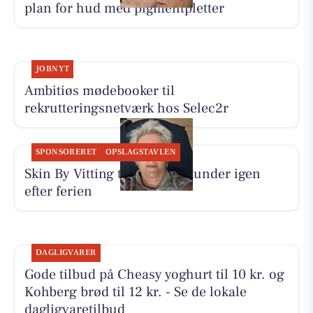
plan for hud med pigmentpletter
JOBNYT
Ambitiøs mødebooker til
rekrutteringsnetværk hos Selec2r
SPONSORERET
OPSLAGSTAVLEN
Skin By Vitting tager imod kunder igen
efter ferien
DAGLIGVARER
Gode tilbud på Cheasy yoghurt til 10 kr. og
Kohberg brød til 12 kr. - Se de lokale
dagligvaretilbud