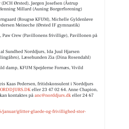
(DCH Ørsted), Jørgen Josefsen (Åstrup
 Henning Millard (Auning Borgerforening)
rngaard (Rougsø KFUM), Michelle Gyldenløve
dersen Meineche (Ørsted IF gymnastik)
l, Paw Crew (Pavillonens frivillige), Pavillonen på
al Sundhed Norddjurs, Ida Juul Hjarsen
llingåbro), Læsehunden Zia (Dina Rosendahl)
uld damp, KFUM Spejderne Fornæs, Vivild
eis Kaas Pedersen, fritidskonsulent i Norddjurs
ORDDJURS.DK
eller 23 47 02 64. Anne Chapion,
 kan kontaktes på
anc@norddjurs.dk
eller 24 67
januar/glitter-glaede-og-frivillighed-stor-