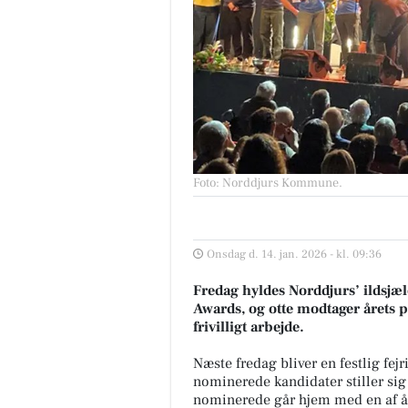
Foto: Norddjurs Kommune
.
Onsdag d. 14. jan. 2026 - kl. 09:36
Fredag hyldes Norddjurs’ ildsjæ
Awards, og otte modtager årets p
frivilligt arbejde.
Næste fredag bliver en festlig fejr
nominerede kandidater stiller sig
nominerede går hjem med en af år