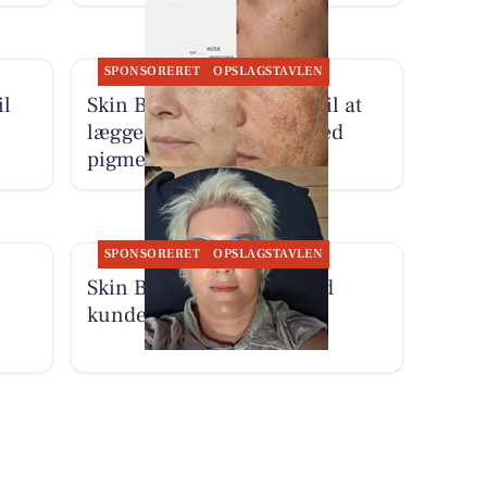
SPONSORERET
OPSLAGSTAVLEN
il
Skin By Vitting inviterer til at
lægge en plan for hud med
pigmentpletter
SPONSORERET
OPSLAGSTAVLEN
Skin By Vitting tager imod
kunder igen efter ferien