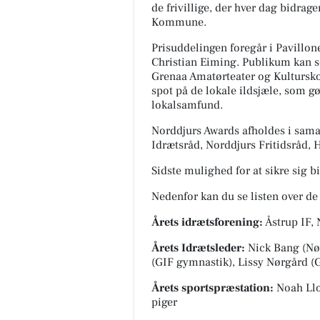
de frivillige, der hver dag bidrage
Kommune.
Prisuddelingen foregår i Pavillone
Christian Eiming. Publikum kan se
Grenaa Amatørteater og Kultursko
spot på de lokale ildsjæle, som gø
lokalsamfund.
Norddjurs Awards afholdes i sa
Idrætsråd, Norddjurs Fritidsråd, 
Sidste mulighed for at sikre sig bi
Nedenfor kan du se listen over de 
Årets idrætsforening:
Åstrup IF,
Årets Idrætsleder:
Nick Bang (Nør
(GIF gymnastik), Lissy Nørgård (
Årets sportspræstation:
Noah Llo
piger