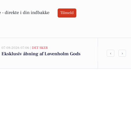
 -
direkte i din indbakke
Tilmeld
07-08-2026 07:06 |
DET SKER
05-08-2026 13:02
‹
›
Eksklusiv åbning af Løvenholm Gods
Top 6 over dy
Auning. Pris