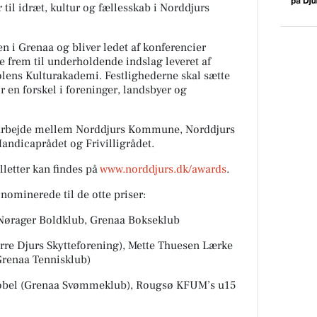
r til idræt, kultur og fællesskab i Norddjurs
n i Grenaa og bliver ledet af konferencier
 frem til underholdende indslag leveret af
lens Kulturakademi. Festlighederne skal sætte
r en forskel i foreninger, landsbyer og
marbejde mellem Norddjurs Kommune, Norddjurs
Handicaprådet og Frivilligrådet.
lletter kan findes på
www.norddjurs.dk/awards
.
nominerede til de otte priser:
 Nørager Boldklub, Grenaa Bokseklub
re Djurs Skytteforening), Mette Thuesen Lærke
Grenaa Tennisklub)
bel (Grenaa Svømmeklub), Rougsø KFUM’s u15