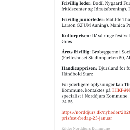
Frivillig leder:
Bodil Nygaard Fur 
fritidscenter og Idrætsforening),
Frivillig juniorleder:
Matilde Tho
Larson (KFUM Auning), Monica Pe
Kulturprisen:
Ik' så ringe festiva
Græs
Årets frivillig:
Brobyggerne i Soci
(Fælleshuset Stadionparken 50, A
Handicapprisen:
Djursland for f
Håndbold Starz
For yderligere oplysninger kan Th
Kommune, kontaktes på
THKP@N
specialist i Norddjurs Kommune,
24 55.
https://norddjurs.dk/nyheder/2026/
prisfest-fredag-23-januar
Kilde: Norddjurs Kommune