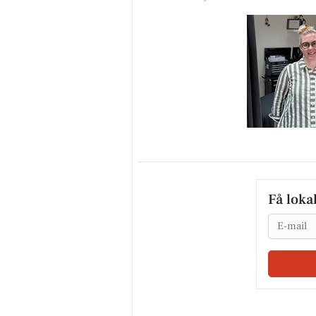
Få loka
Email