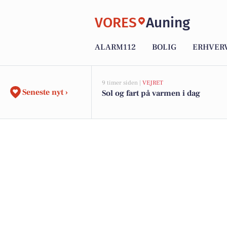
VORES
Auning
ALARM112
BOLIG
ERHVER
9 timer siden |
VEJRET
Seneste nyt ›
Sol og fart på varmen i dag