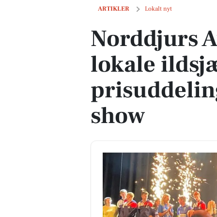
Norddjurs Awards fejrer lokale ildsjæl
ARTIKLER
Lokalt nyt
Norddjurs A
lokale ilds
prisuddeling
show