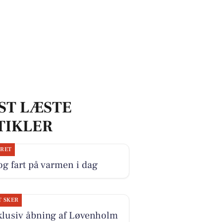
ST LÆSTE
TIKLER
JRET
og fart på varmen i dag
T SKER
klusiv åbning af Løvenholm