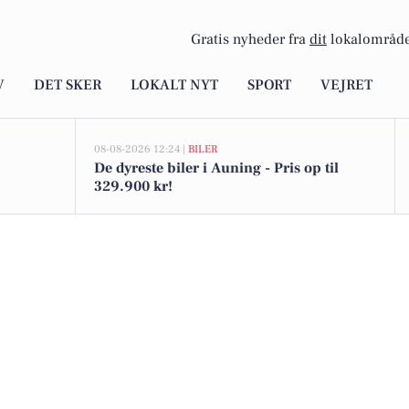
Gratis nyheder fra
dit
lokalområde
V
DET SKER
LOKALT NYT
SPORT
VEJRET
08-08-2026 12:24 |
BILER
De dyreste biler i Auning - Pris op til
329.900 kr!