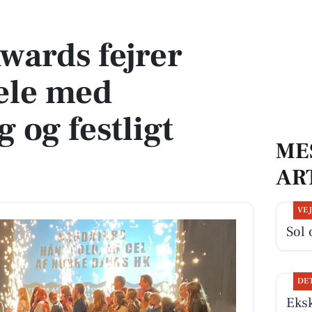
e med prisuddeling og festligt show
wards fejrer
jæle med
 og festligt
ME
AR
VE
Sol 
DE
Eks