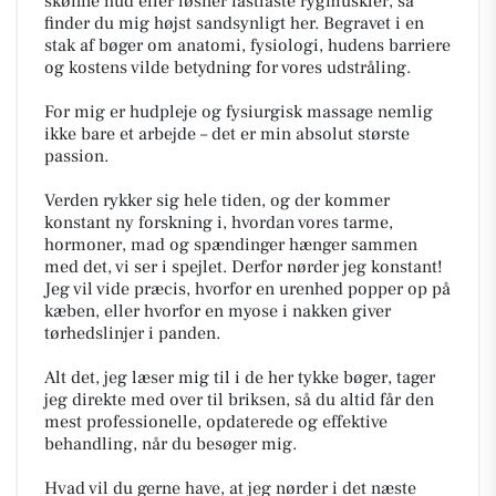
skønne hud eller løsner fastlåste rygmuskler, så
finder du mig højst sandsynligt her. Begravet i en
stak af bøger om anatomi, fysiologi, hudens barriere
og kostens vilde betydning for vores udstråling.
For mig er hudpleje og fysiurgisk massage nemlig
ikke bare et arbejde – det er min absolut største
passion.
Verden rykker sig hele tiden, og der kommer
konstant ny forskning i, hvordan vores tarme,
hormoner, mad og spændinger hænger sammen
med det, vi ser i spejlet. Derfor nørder jeg konstant!
Jeg vil vide præcis, hvorfor en urenhed popper op på
kæben, eller hvorfor en myose i nakken giver
tørhedslinjer i panden.
Alt det, jeg læser mig til i de her tykke bøger, tager
jeg direkte med over til briksen, så du altid får den
mest professionelle, opdaterede og effektive
behandling, når du besøger mig.
Hvad vil du gerne have, at jeg nørder i det næste