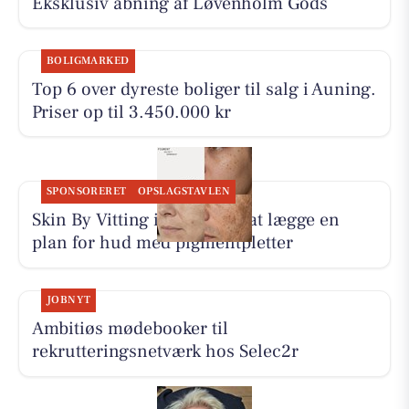
Eksklusiv åbning af Løvenholm Gods
BOLIGMARKED
Top 6 over dyreste boliger til salg i Auning.
Priser op til 3.450.000 kr
SPONSORERET
OPSLAGSTAVLEN
Skin By Vitting inviterer til at lægge en
plan for hud med pigmentpletter
JOBNYT
Ambitiøs mødebooker til
rekrutteringsnetværk hos Selec2r