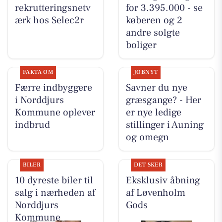
rekrutteringsnetv
for 3.395.000 - se
ærk hos Selec2r
køberen og 2
andre solgte
boliger
FAKTA OM
JOBNYT
Færre indbyggere
Savner du nye
i Norddjurs
græsgange? - Her
Kommune oplever
er nye ledige
indbrud
stillinger i Auning
og omegn
BILER
DET SKER
10 dyreste biler til
Eksklusiv åbning
salg i nærheden af
af Løvenholm
Norddjurs
Gods
Kommune