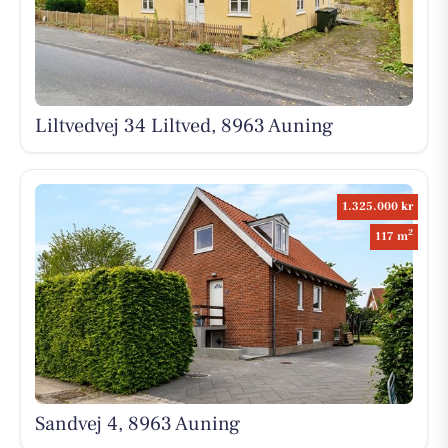
Liltvedvej 34 Liltved, 8963 Auning
1.325.000 kr
2
117 m
Sandvej 4, 8963 Auning