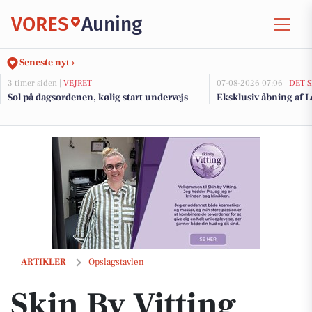
VORES
Auning
Seneste nyt ›
3 timer siden |
VEJRET
07-08-2026 07:06 |
DET 
Sol på dagsordenen, kølig start undervejs
Eksklusiv åbning af
Skin By Vitting opfordrer til at stille hud- og kropsspørgsmål i komme
ARTIKLER
Opslagstavlen
Skin By Vitting