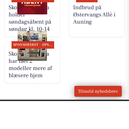
Skousen Grenaa
Indbrud på
holder
Østervangs Allé i
søndagsåbent på
Auning
søndag kl. 10-14
SPONSORERET
OPSLAGSTAVLEN
Skousen Grenaa
har fået 2
modeller mere af
blæsere hjem
Tilmeld nyhedsbrev
VORES
Auning