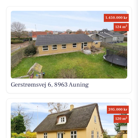
1.450.000 kr
2
124 m
Gerstrømsvej 6, 8963 Auning
395.000 kr
2
120 m