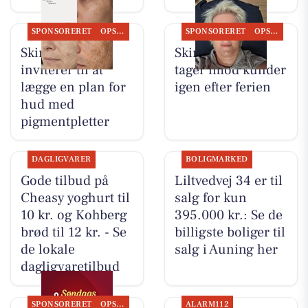
SPONSORERET
OPSLAGSTAVLEN
SPONSORERET
OPSLAGSTAVLEN
Skin By Vitting
Skin By Vitting
inviterer til at
tager imod kunder
lægge en plan for
igen efter ferien
hud med
pigmentpletter
DAGLIGVARER
BOLIGMARKED
Gode tilbud på
Liltvedvej 34 er til
Cheasy yoghurt til
salg for kun
10 kr. og Kohberg
395.000 kr.: Se de
brød til 12 kr. - Se
billigste boliger til
de lokale
salg i Auning her
dagligvaretilbud
SPONSORERET
OPSLAGSTAVLEN
ALARM112