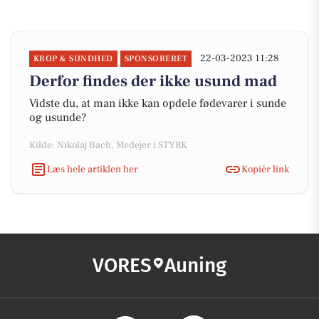
22-03-2023 11:28
KROP & SUNDHED
SPONSORERET
Derfor findes der ikke usund mad
Vidste du, at man ikke kan opdele fødevarer i sunde
og usunde?
Kilde: Nikolaj Bach, Medejer i STYRK
Læs hele artiklen her
Kopiér link
VORES
Auning