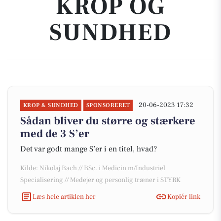
KROP OG
SUNDHED
20-06-2023 17:32
KROP & SUNDHED
SPONSORERET
Sådan bliver du større og stærkere
med de 3 S’er
Det var godt mange S’er i en titel, hvad?
Kilde: Nikolaj Bach // BSc. i Medicin m/Industriel
Specialisering // Medejer og personlig træner i STYRK
Læs hele artiklen her
Kopiér link