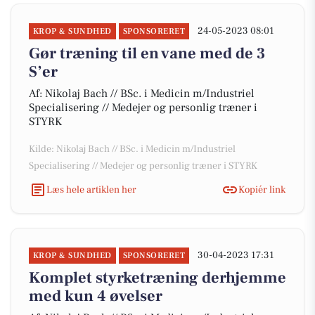
24-05-2023 08:01
KROP & SUNDHED
SPONSORERET
Gør træning til en vane med de 3
S’er
Af: Nikolaj Bach // BSc. i Medicin m/Industriel
Specialisering // Medejer og personlig træner i
STYRK
Kilde: Nikolaj Bach // BSc. i Medicin m/Industriel
Specialisering // Medejer og personlig træner i STYRK
Læs hele artiklen her
Kopiér link
30-04-2023 17:31
KROP & SUNDHED
SPONSORERET
Komplet styrketræning derhjemme
med kun 4 øvelser