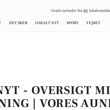
Gratis nyheder fra
dit
lokalområde
V
DET SKER
LOKALT NYT
SPORT
VEJRET
NYT - OVERSIGT M
NING | VORES AUN