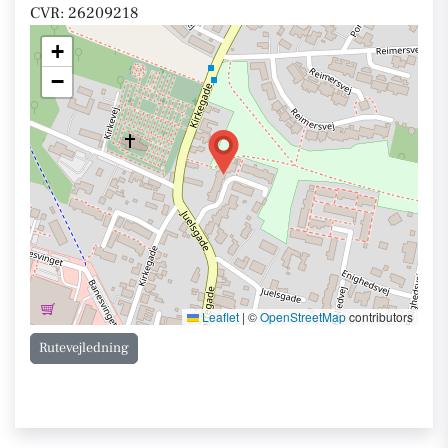
CVR: 26209218
+
−
Leaflet
|
©
OpenStreetMap
contributors
Rutevejledning