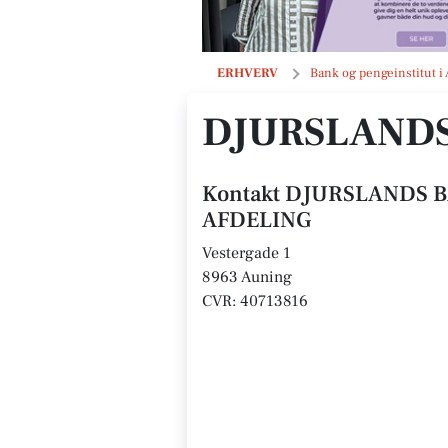
DJURSLANDS BANK A/S AUNING A
ERHVERV
Bank og pengeinstitut i
DJURSLANDS
Kontakt DJURSLANDS B
AFDELING
Vestergade 1
8963 Auning
CVR: 40713816