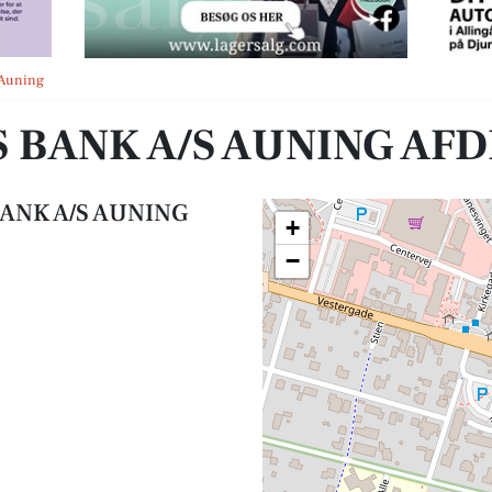
FDELING
 Auning
 BANK A/S AUNING AFD
ANK A/S AUNING
+
−