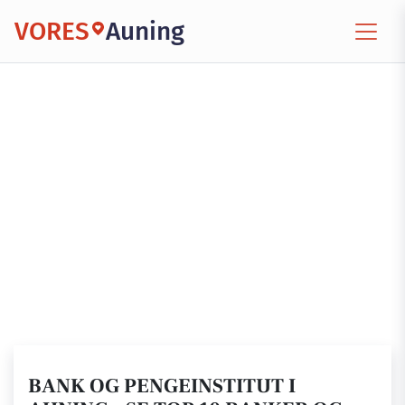
VORES
Auning
BANK OG PENGEINSTITUT I