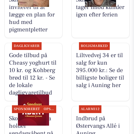
inviterer til at
tager imod kunder
lægge en plan for
igen efter ferien
hud med
pigmentpletter
DAGLIGVARER
BOLIGMARKED
Gode tilbud på
Liltvedvej 34 er til
Cheasy yoghurt til
salg for kun
10 kr. og Kohberg
395.000 kr.: Se de
brød til 12 kr. - Se
billigste boliger til
de lokale
salg i Auning her
dagligvaretilbud
SPONSORERET
OPSLAGSTAVLEN
ALARM112
Skousen Grenaa
Indbrud på
holder
Østervangs Allé i
søndagsåbent på
Auning