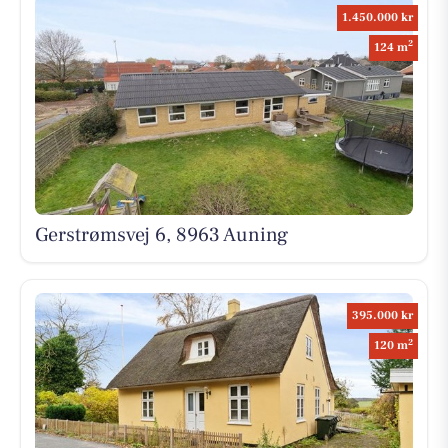
1.450.000 kr
2
124 m
Gerstrømsvej 6, 8963 Auning
395.000 kr
2
120 m