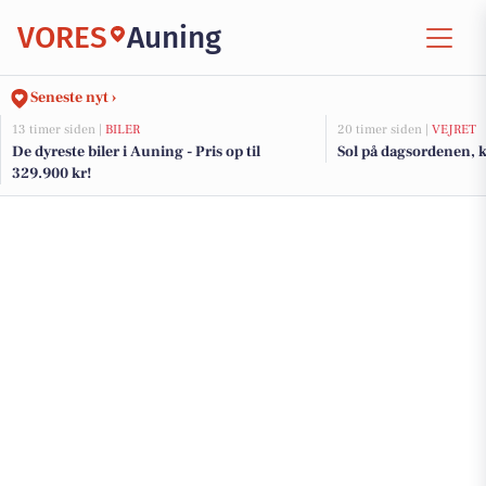
VORES
Auning
Seneste nyt ›
13 timer siden |
BILER
20 timer siden |
VEJRET
De dyreste biler i Auning - Pris op til
Sol på dagsordenen, k
329.900 kr!