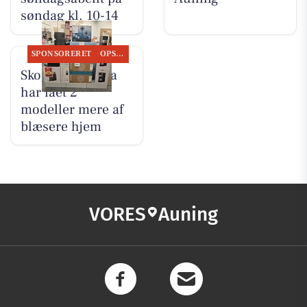
søndag kl. 10-14
SPONSORERET
OPSLAGSTAVLEN
Skousen Grenaa
har fået 2
modeller mere af
blæsere hjem
VORES
Auning