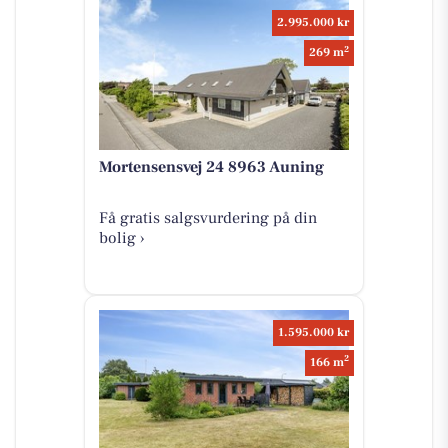
2.995.000 kr
2
269 m
Mortensensvej 24 8963 Auning
Få gratis salgsvurdering på din
bolig ›
1.595.000 kr
2
166 m