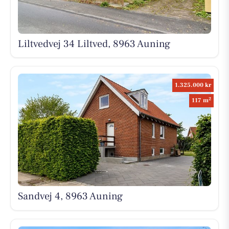
Liltvedvej 34 Liltved, 8963 Auning
1.325.000 kr
2
117 m
Sandvej 4, 8963 Auning