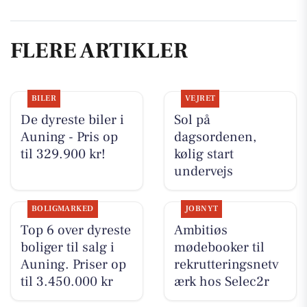
FLERE ARTIKLER
BILER
VEJRET
De dyreste biler i
Sol på
Auning - Pris op
dagsordenen,
til 329.900 kr!
kølig start
undervejs
BOLIGMARKED
JOBNYT
Top 6 over dyreste
Ambitiøs
boliger til salg i
mødebooker til
Auning. Priser op
rekrutteringsnetv
til 3.450.000 kr
ærk hos Selec2r