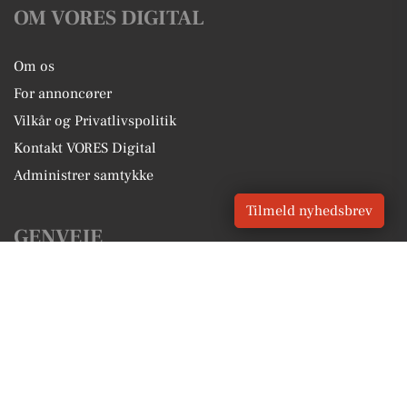
OM VORES DIGITAL
Om os
For annoncører
Vilkår og Privatlivspolitik
Kontakt VORES Digital
Administrer samtykke
Tilmeld nyhedsbrev
GENVEJE
Seneste nyt fra Auning
Vores lokale erhverv
Kalenderen for Auning
Fakta om Auning
Erhvervsartikler