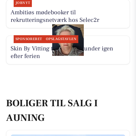
JOBNYT
Ambitiøs mødebooker til
rekrutteringsnetværk hos Selec2r
SPONSORERET
OPSLAGSTAVLEN
Skin By Vitting tager imod kunder igen
efter ferien
BOLIGER TIL SALG I
AUNING