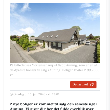
På billedet ses Mortensensvej 24 8963 Auning, som er en af
de dyreste boliger til salg i Auning. Boligen koster 2.995.000
kr.
Del artikel
Onsdag d. 15. jul. 2026 - kl. 13:01
2 nye boliger er kommet til salg den seneste uge i
Auning. Vi giver dig her det fulde overblik over,