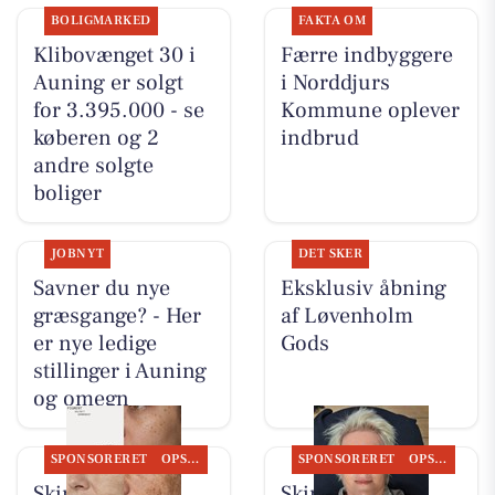
BOLIGMARKED
FAKTA OM
Klibovænget 30 i
Færre indbyggere
Auning er solgt
i Norddjurs
for 3.395.000 - se
Kommune oplever
køberen og 2
indbrud
andre solgte
boliger
JOBNYT
DET SKER
Savner du nye
Eksklusiv åbning
græsgange? - Her
af Løvenholm
er nye ledige
Gods
stillinger i Auning
og omegn
SPONSORERET
OPSLAGSTAVLEN
SPONSORERET
OPSLAGSTAVLEN
Skin By Vitting
Skin By Vitting