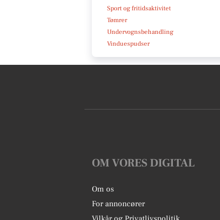
Sport og fritidsaktivitet
Tømrer
Undervognsbehandling
Vinduespudser
OM VORES DIGITAL
Om os
For annoncører
Vilkår og Privatlivspolitik