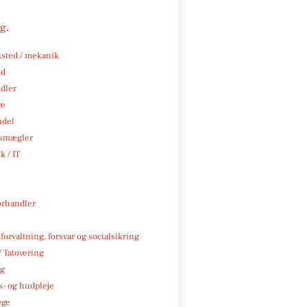
ng
.
sted / mekanik
nd
ndler
ve
ndel
smægler
k / IT
rhandler
 forvaltning, forsvar og socialsikring
/ Tatovering
ng
- og hudpleje
æge