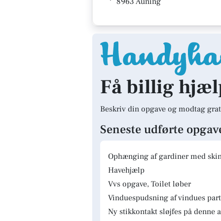
8963 Auning
Få billig hjæl
Beskriv din opgave og modtag grat
Seneste udførte opgav
Ophænging af gardiner med skinn
Havehjælp
Vvs opgave, Toilet løber
Vinduespudsning af vindues parti
Ny stikkontakt sløjfes på denne a