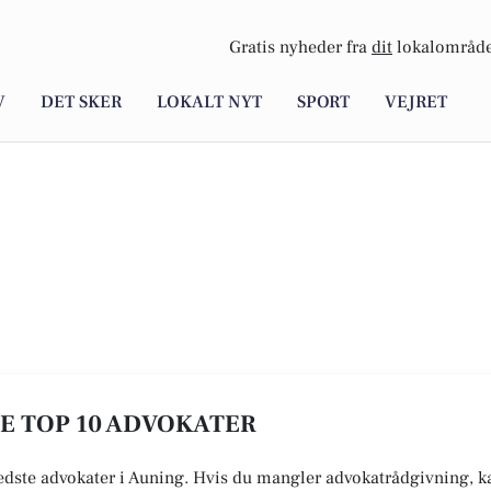
Gratis nyheder fra
dit
lokalområde
V
DET SKER
LOKALT NYT
SPORT
VEJRET
SE TOP 10 ADVOKATER
bedste advokater i Auning. Hvis du mangler advokatrådgivning, ka