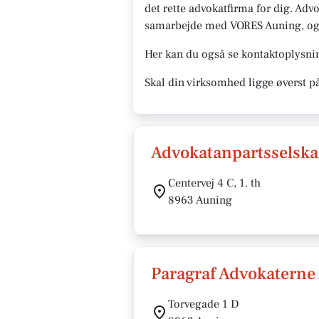
det rette advokatfirma for dig. Advok
samarbejde med VORES Auning, og vi 
Her kan du også se kontaktoplysnin
Skal din virksomhed ligge øverst p
Advokatanpartsselska
Centervej 4 C, 1. th
8963 Auning
Paragraf Advokaterne
Torvegade 1 D