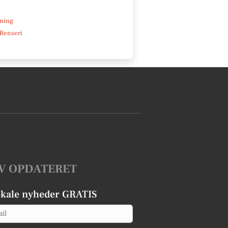
e
ning
 Renseri
V OPDATERET
okale nyheder GRATIS