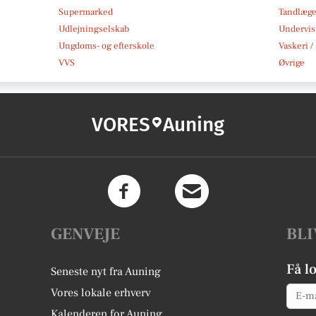
Supermarked
Tandlæg
Udlejningselskab
Undervis
Ungdoms- og efterskole
Vaskeri /
VVS
Øvrige
VORES
Auning
GENVEJE
BLI
Få l
Seneste nyt fra Auning
Email
Vores lokale erhverv
Kalenderen for Auning