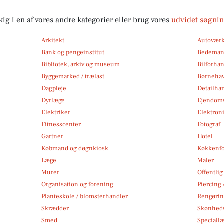
kig i en af vores andre kategorier eller brug vores
udvidet søgni
Arkitekt
Autoværk
Bank og pengeinstitut
Bedema
Bibliotek, arkiv og museum
Bilforha
Byggemarked / trælast
Børneha
Dagpleje
Detailha
Dyrlæge
Ejendom
Elektriker
Elektroni
Fitnesscenter
Fotograf
Gartner
Hotel
Købmand og døgnkiosk
Køkkenfo
Læge
Maler
Murer
Offentlig
Organisation og forening
Piercing 
Planteskole / blomsterhandler
Rengøri
Skrædder
Skønheds
Smed
Speciall