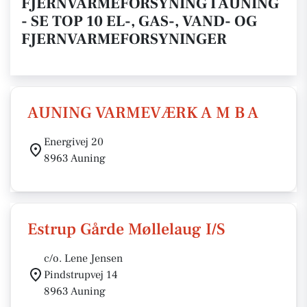
FJERNVARMEFORSYNING I AUNING
- SE TOP 10 EL-, GAS-, VAND- OG
FJERNVARMEFORSYNINGER
AUNING VARMEVÆRK A M B A
Energivej 20
8963 Auning
Estrup Gårde Møllelaug I/S
c/o. Lene Jensen
Pindstrupvej 14
8963 Auning