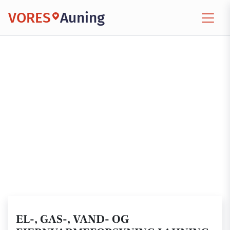
VORES
Auning
EL-, GAS-, VAND- OG