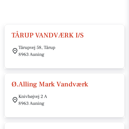
TÅRUP VANDVÆRK I/S
Tårupvej 58, Tårup
8963 Auning
Ø.Alling Mark Vandværk
Knivhøjvej 2 A
8963 Auning