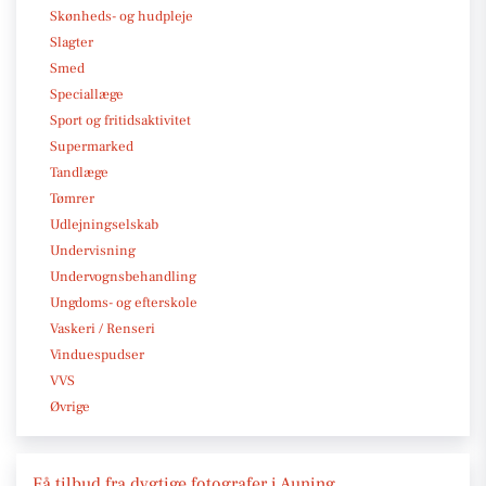
Skønheds- og hudpleje
Slagter
Smed
Speciallæge
Sport og fritidsaktivitet
Supermarked
Tandlæge
Tømrer
Udlejningselskab
Undervisning
Undervognsbehandling
Ungdoms- og efterskole
Vaskeri / Renseri
Vinduespudser
VVS
Øvrige
Få tilbud fra dygtige fotografer i Auning