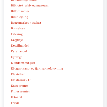
Bibliotek, arkiv og museum
Bilforhandler
Biludlejning
Byggemarked / trælast
Børnehave
Catering
Dagpleje
Detailhandel
Dyrehandel
Dyrlæge
Ejendomsmægler
El-, gas-, vand- og fjernvarmeforsyning
Elektriker
Elektronik / IT
Entreprenør
Fitnesscenter
Fotograf
Frisør