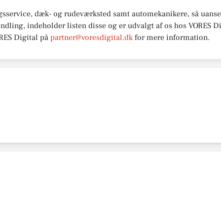
gsservice, dæk- og rudeværksted samt automekanikere, så uanset
andling, indeholder listen disse og er udvalgt af os hos VORES Di
ORES
Digital på
partner@voresdigital.dk
for mere
information.