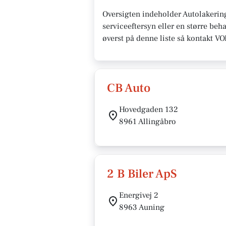
Oversigten indeholder Autolakerin
serviceeftersyn eller en større beh
øverst på denne liste så kontakt V
CB Auto
Hovedgaden 132
8961 Allingåbro
2 B Biler ApS
Energivej 2
8963 Auning