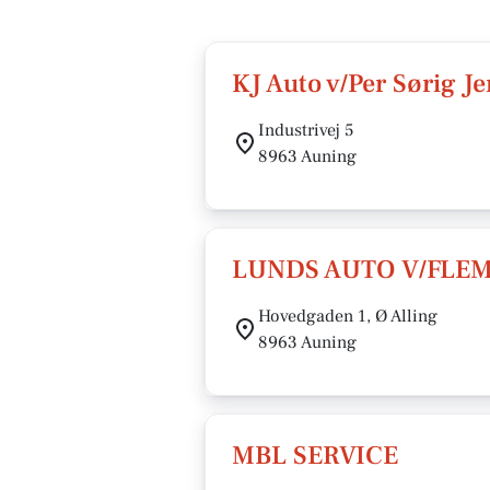
KJ Auto v/Per Sørig J
Industrivej 5
8963 Auning
LUNDS AUTO V/FLE
Hovedgaden 1, Ø Alling
8963 Auning
MBL SERVICE