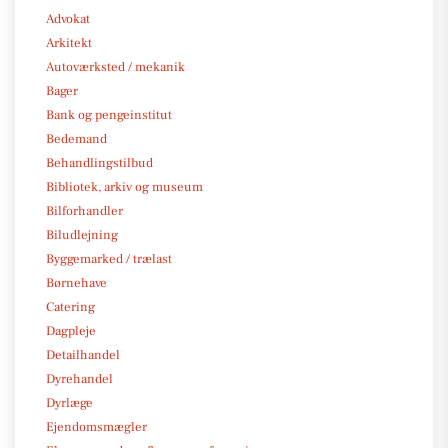
Advokat
Arkitekt
Autoværksted / mekanik
Bager
Bank og pengeinstitut
Bedemand
Behandlingstilbud
Bibliotek, arkiv og museum
Bilforhandler
Biludlejning
Byggemarked / trælast
Børnehave
Catering
Dagpleje
Detailhandel
Dyrehandel
Dyrlæge
Ejendomsmægler