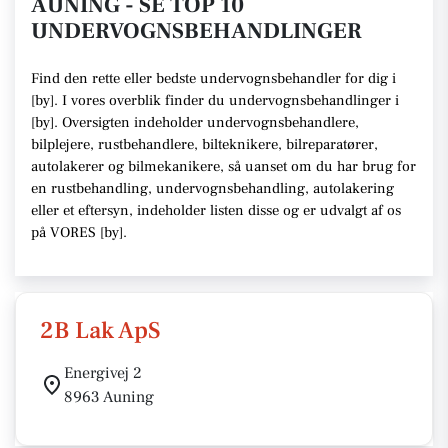
AUNING - SE TOP 10
UNDERVOGNSBEHANDLINGER
Find den rette
eller bedste undervognsbehandler
for dig i
[
by
]. I vores overblik finder du undervognsbehandlinger i
[
by
].
Oversigten indeholder undervognsbehandlere,
bilplejere, rustbehandlere, bilteknikere, bilreparatører,
autolakerer og bilmekanikere
, så uanset om du har brug for
en rustbehandling, undervognsbehandling, autolakering
eller et eftersyn,
indeholder listen disse
og er udvalgt af os
på VORES [
by
]
.
2B Lak ApS
Energivej 2
8963 Auning