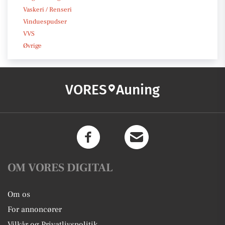
Vaskeri / Renseri
Vinduespudser
VVS
Øvrige
VORES
Auning
OM VORES DIGITAL
Om os
For annoncører
Vilkår og Privatlivspolitik